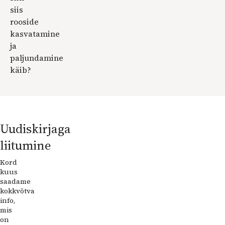
siis
rooside
kasvatamine
ja
paljundamine
käib?
Uudiskirjaga
liitumine
Ruumi
Kord
kuus
Lugu
saadame
OÜ
kokkvõtva
info,
monika@kodusaade.ee
mis
on