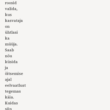
roosid
valida,
kus
kasvataja
on
ühtlasi
ka
müüja.
Saab
nõu
küsida
ja
õitsemise
ajal
eelvaatlust
tegemas
käia.
Kuidas
siin